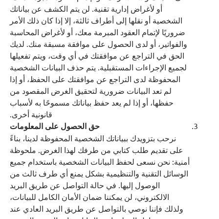
أو لأغراض إدارية تقنية. لن يتم الكشف عن بياناتك
الشخصية أو نقلها إلى أطراف ثالثة، إلا إذا كان ذلك الأمر
ضروريًا لإتمام العقود المبرمة معك، أو لأغراض المحاسبة
والفواتير، أو لدى الحصول على موافقة مسبقة منك. لديك
الحق في التراجع عن موافقتك في أي وقت، ويتم تفعيلها
لجميع الإجراءات المستقبلية. يتم حذف البيانات الشخصية
المحفوظة لدى التراجع عن موافقتك على الحفظ، أو إذا
لم تعد البيانات ضرورية لتحقيق الغرض المقصود من
حفظها، أو إذا لم يعد حفظ بياناتك مسموحًا به لأسباب
قانونية أخرى.
حق الحصول على المعلومات
نرحب بتزويدك ببياناتك الشخصية المحفوظة لدينا، بناءً
على تقديم طلب كتابي من طرفك لهذا الغرض. ملحوظة
أمنية: نحن نسعى لحفظ البيانات الشخصية باستخدام جميع
الوسائل التقنية والتنظيمية بشكل يمنع أي طرف ثالث من
الوصول إليها. في حالة التواصل عن طريق البريد
الالكتروني، لن يمكننا ضمان الأمان الكامل للبيانات،
ولذلك فإننا نوصي بالتواصل عن طريق البريد العادي عند