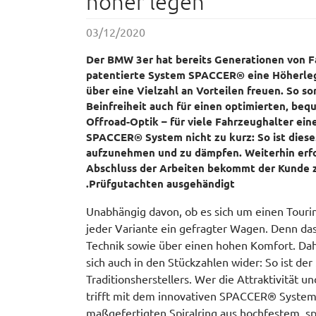
höher legen
03/12/2020
Der BMW 3er hat bereits Generationen von Fa
patentierte System SPACCER® eine Höherlegu
über eine Vielzahl an Vorteilen freuen. So s
Beinfreiheit auch für einen optimierten, be
Offroad-Optik – für viele Fahrzeughalter ei
SPACCER® System nicht zu kurz: So ist dies
aufzunehmen und zu dämpfen. Weiterhin erfo
Abschluss der Arbeiten bekommt der Kunde 
Prüfgutachten ausgehändigt.
Unabhängig davon, ob es sich um einen Tourin
jeder Variante ein gefragter Wagen. Denn das 
Technik sowie über einen hohen Komfort. Daher
sich auch in den Stückzahlen wider: So ist d
Traditionsherstellers. Wer die Attraktivität
trifft mit dem innovativen SPACCER® System d
maßgefertigten Spiralring aus hochfestem, 