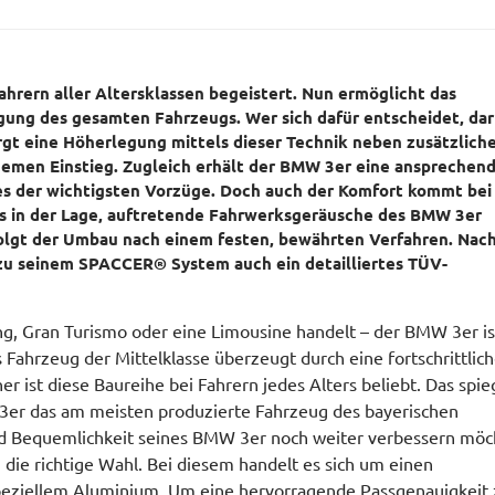
hrern aller Altersklassen begeistert. Nun ermöglicht das
ng des gesamten Fahrzeugs. Wer sich dafür entscheidet, darf
orgt eine Höherlegung mittels dieser Technik neben zusätzlich
quemen Einstieg. Zugleich erhält der BMW 3er eine ansprechen
nes der wichtigsten Vorzüge. Doch auch der Komfort kommt be
es in der Lage, auftretende Fahrwerksgeräusche des BMW 3er
lgt der Umbau nach einem festen, bewährten Verfahren. Nac
zu seinem SPACCER® System auch ein detailliertes TÜV-
g, Gran Turismo oder eine Limousine handelt – der BMW 3er is
Fahrzeug der Mittelklasse überzeugt durch eine fortschrittlic
 ist diese Baureihe bei Fahrern jedes Alters beliebt. Das spie
er 3er das am meisten produzierte Fahrzeug des bayerischen
 und Bequemlichkeit seines BMW 3er noch weiter verbessern möc
ie richtige Wahl. Bei diesem handelt es sich um einen
speziellem Aluminium. Um eine hervorragende Passgenauigkeit 