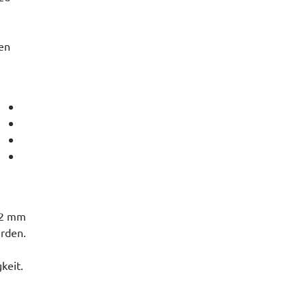
en
 12 mm
erden.
keit.