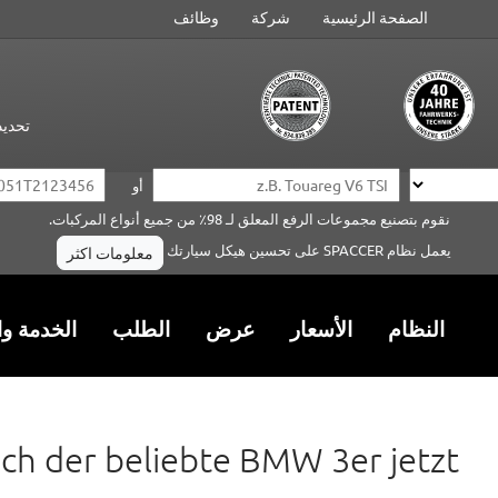
الصفحة الرئيسية
شركة
وظائف
تحديد
أو
نقوم بتصنيع مجموعات الرفع المعلق لـ 98٪ من جميع أنواع المركبات.
يعمل نظام SPACCER على تحسين هيكل سيارتك
معلومات اكثر
النظام
الأسعار
عرض
الطلب
الخدمة وا
ch der beliebte BMW 3er jetzt