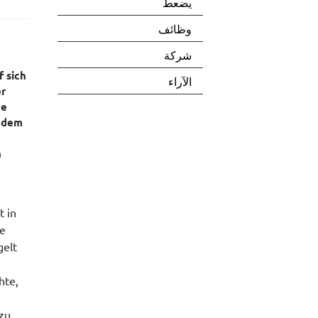
يضعط
وظائف
شركة
 sich
الآراء
er
de
i dem
h
t in
he
gelt
hte,
zu