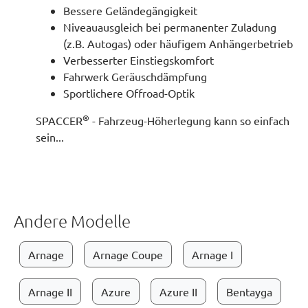
Bessere Geländegängigkeit
Niveauausgleich bei permanenter Zuladung
(z.B. Autogas) oder häufigem Anhängerbetrieb
Verbesserter Einstiegskomfort
Fahrwerk Geräuschdämpfung
Sportlichere Offroad-Optik
®
SPACCER
- Fahrzeug-Höherlegung kann so einfach
sein...
Andere Modelle
Arnage
Arnage Coupe
Arnage I
Arnage II
Azure
Azure II
Bentayga