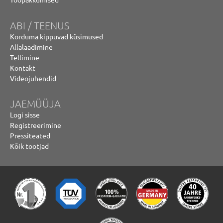
ABI / TEENUS
Korduma kippuvad küsimused
Allalaadimine
Tellimine
Kontakt
Videojuhendid
JAEMÜÜJA
Logi sisse
Registreerimine
Pressiteated
Kõik tootjad