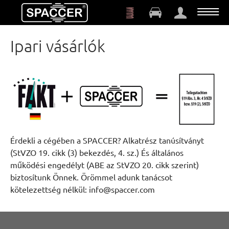
Skip to main content
Ipari vásárlók
Érdekli a cégében a SPACCER? Alkatrész tanúsítványt
(StVZO 19. cikk (3) bekezdés, 4. sz.) És általános
működési engedélyt (ABE az StVZO 20. cikk szerint)
biztosítunk Önnek. Örömmel adunk tanácsot
kötelezettség nélkül: info@spaccer.com