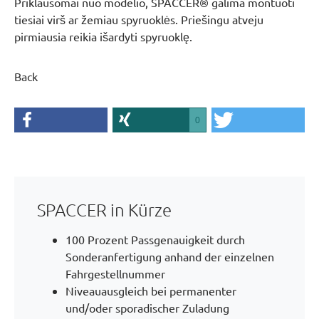
Priklausomai nuo modelio, SPACCER® galima montuoti
tiesiai virš ar žemiau spyruoklės. Priešingu atveju
pirmiausia reikia išardyti spyruoklę.
Back
0
SPACCER in Kürze
100 Prozent Passgenauigkeit durch
Sonderanfertigung anhand der einzelnen
Fahrgestellnummer
Niveauausgleich bei permanenter
und/oder sporadischer Zuladung