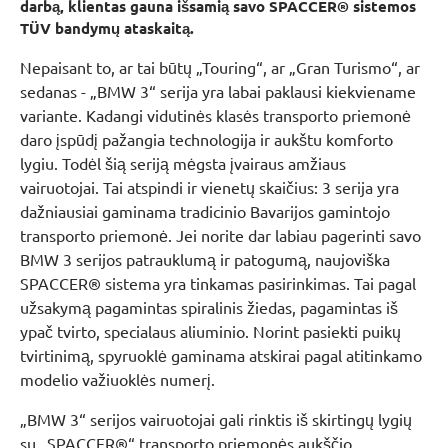
darbą, klientas gauna išsamią savo SPACCER® sistemos
TÜV bandymų ataskaitą.
Nepaisant to, ar tai būtų „Touring“, ar „Gran Turismo“, ar
sedanas - „BMW 3“ serija yra labai paklausi kiekviename
variante. Kadangi vidutinės klasės transporto priemonė
daro įspūdį pažangia technologija ir aukštu komforto
lygiu. Todėl šią seriją mėgsta įvairaus amžiaus
vairuotojai. Tai atspindi ir vienetų skaičius: 3 serija yra
dažniausiai gaminama tradicinio Bavarijos gamintojo
transporto priemonė. Jei norite dar labiau pagerinti savo
BMW 3 serijos patrauklumą ir patogumą, naujoviška
SPACCER® sistema yra tinkamas pasirinkimas. Tai pagal
užsakymą pagamintas spiralinis žiedas, pagamintas iš
ypač tvirto, specialaus aliuminio. Norint pasiekti puikų
tvirtinimą, spyruoklė gaminama atskirai pagal atitinkamo
modelio važiuoklės numerį.
„BMW 3“ serijos vairuotojai gali rinktis iš skirtingų lygių
su „SPACCER®“ transporto priemonės aukščio