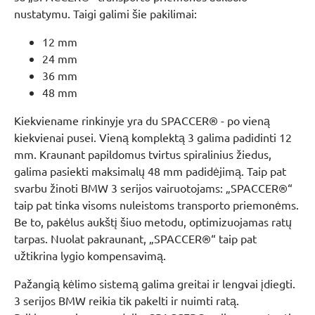
nustatymu. Taigi galimi šie pakilimai:
12 mm
24 mm
36 mm
48 mm
Kiekviename rinkinyje yra du SPACCER® - po vieną
kiekvienai pusei. Vieną komplektą 3 galima padidinti 12
mm. Kraunant papildomus tvirtus spiralinius žiedus,
galima pasiekti maksimalų 48 mm padidėjimą. Taip pat
svarbu žinoti BMW 3 serijos vairuotojams: „SPACCER®“
taip pat tinka visoms nuleistoms transporto priemonėms.
Be to, pakėlus aukštį šiuo metodu, optimizuojamas ratų
tarpas. Nuolat pakraunant, „SPACCER®“ taip pat
užtikrina lygio kompensavimą.
Pažangią kėlimo sistemą galima greitai ir lengvai įdiegti.
3 serijos BMW reikia tik pakelti ir nuimti ratą.