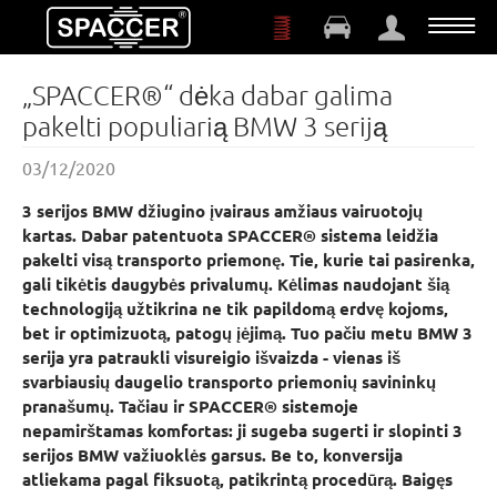
Skip to main content
„SPACCER®“ dėka dabar galima
pakelti populiarią BMW 3 seriją
03/12/2020
3 serijos BMW džiugino įvairaus amžiaus vairuotojų
kartas. Dabar patentuota SPACCER® sistema leidžia
pakelti visą transporto priemonę. Tie, kurie tai pasirenka,
gali tikėtis daugybės privalumų. Kėlimas naudojant šią
technologiją užtikrina ne tik papildomą erdvę kojoms,
bet ir optimizuotą, patogų įėjimą. Tuo pačiu metu BMW 3
serija yra patraukli visureigio išvaizda - vienas iš
svarbiausių daugelio transporto priemonių savininkų
pranašumų. Tačiau ir SPACCER® sistemoje
nepamirštamas komfortas: ji sugeba sugerti ir slopinti 3
serijos BMW važiuoklės garsus. Be to, konversija
atliekama pagal fiksuotą, patikrintą procedūrą. Baigęs