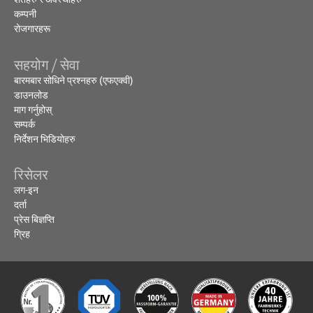
कम्पनी
रोजगारहरू
सहयोग / सेवा
बारमबार सोधिने प्रश्नहरु (एफएक्वी)
डाउनलोड
माग गर्नुहोस्
सम्पर्क
निर्देशन भिडियोहरु
रिसेलर
लग-इन
दर्ता
प्रेस बिज्ञप्ति
ग्रिह