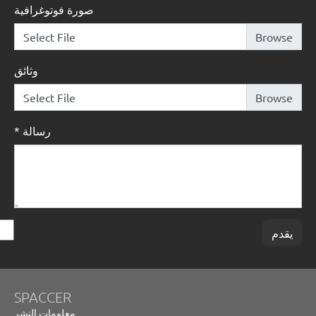
صورة فوتوغرافية
Select File
وثائق
Select File
رسالة
*
يقدم
SPACCER
معلومات النشر