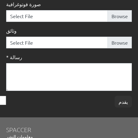
صورة فوتوغرافية
Select File
وثائق
Select File
رسالة
*
يقدم
SPACCER
معلومات النشر