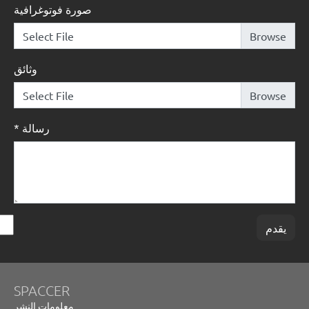
صورة فوتوغرافية
Select File
وثائق
Select File
رسالة
*
يقدم
SPACCER
معلومات النشر