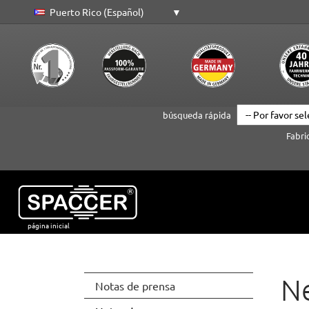
Puerto Rico (Español)
búsqueda rápida
Fabri
página inicial
Saltar al contenido principal
N
(current)
Notas de prensa