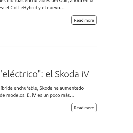
s híbridas enchufables del Golf, ahora en la
es: el Golf eHybrid y el nuevo…
Read more
léctrico": el Skoda iV
 híbrida enchufable, Skoda ha aumentado
a de modelos. El iV es un poco más…
Read more