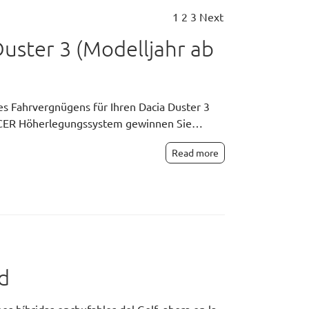
1
2
3
Next
ster 3 (Modelljahr ab
s Fahrvergnügens für Ihren Dacia Duster 3
CCER Höherlegungssystem gewinnen Sie…
Read more
d