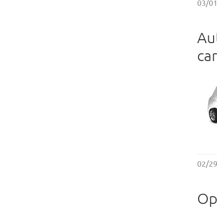
03/0
Au
ca
02/2
Op