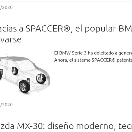
9/2020
acias a SPACCER®, el popular B
evarse
El BMW Serie 3 ha deleitado a gener
Ahora, el sistema SPACCER® patenta
2/2020
zda MX-30: diseño moderno, tec