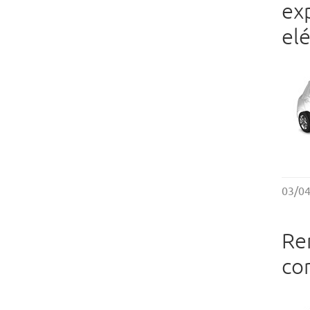
ex
elé
03/0
Re
co