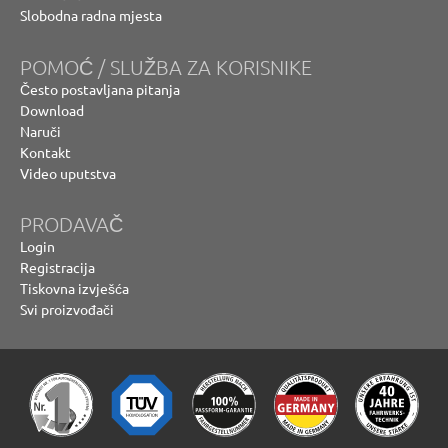
Slobodna radna mjesta
POMOĆ / SLUŽBA ZA KORISNIKE
Često postavljana pitanja
Download
Naruči
Kontakt
Video uputstva
PRODAVAČ
Login
Registracija
Tiskovna izvješća
Svi proizvođači