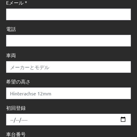
Eメール
*
電話
車両
希望の高さ
初回登録
車台番号