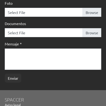
Foto
Select File
Documentos
Select File
Mensaje
*
Enviar
SPACCER
Aviso legal