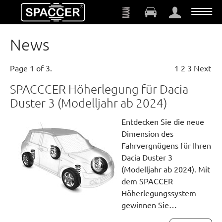
Saltar al contenido principal
News
Page 1 of 3.
1
2
3
Next
SPACCCER Höherlegung für Dacia
Duster 3 (Modelljahr ab 2024)
Entdecken Sie die neue
Dimension des
Fahrvergnügens für Ihren
Dacia Duster 3
(Modelljahr ab 2024). Mit
dem SPACCER
Höherlegungssystem
gewinnen Sie…