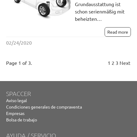
Grundausstattung ist
schon serienmäßig mit
beheizten…
Read more
02/24/2020
Page 1 of 3.
1
2
3
Next
SPACCER
Aviso legal
Condiciones generales de compraventa
Empresas
Bolsa de trabajo
AYUDA / SERVICIO