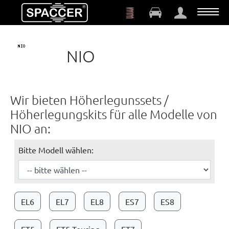
Zum Hauptinhalt springen
NIO
Wir bieten Höherlegunssets /
Höherlegungskits für alle Modelle von
NIO an:
Bitte Modell wählen:
EL6
EL7
EL8
ES7
ES8