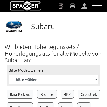
Zum Hauptinhalt springen
Subaru
Wir bieten Höherlegunssets /
Höherlegungskits für alle Modelle von
Subaru an:
Bitte Modell wählen:
Baja Pick-up
Brumby
BRZ
Crosstrek