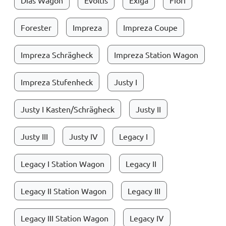
Dias Wagon
Evoltis
Exiga
Fiori
Forester
Impreza
Impreza Coupe
Impreza Schrägheck
Impreza Station Wagon
Impreza Stufenheck
Justy I
Justy I Kasten/Schrägheck
Justy II
Justy III
Justy IV
Legacy I
Legacy I Station Wagon
Legacy II
Legacy II Station Wagon
Legacy III
Legacy III Station Wagon
Legacy IV