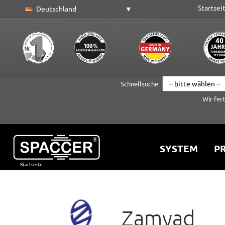
Startsei
Deutschland
Schnellsuche
Wir fer
SYSTEM
PR
Startseite
Zum Hauptinhalt springen
Zamyad