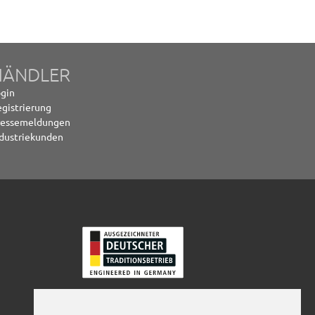
HÄNDLER
gin
gistrierung
ressemeldungen
dustriekunden