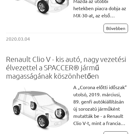
Mazda az utóbbi
hetekben piacra dobja az
MX-30-at, az első…
Bővebben
2020.03.04
Renault Clio V - kis autó, nagy vezetési
élvezettel a SPACCER® jármű
magasságának köszönhetően
A „Corona előtti időszak”
utolsó, 2019. márciusi,
89. genfi ​​autókiállításán
új sorozatú járműként
mutatták be - a Renault
Clio V-t, mint a francia…