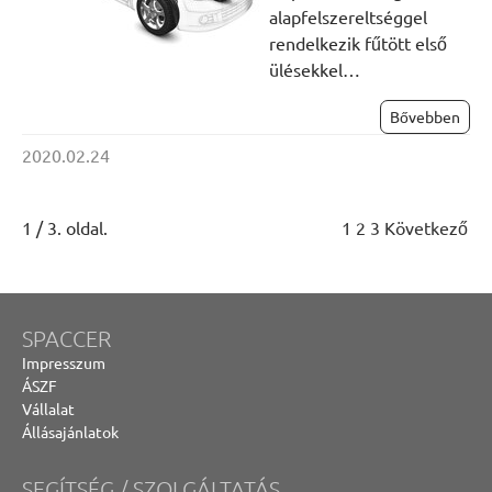
alapfelszereltséggel
rendelkezik fűtött első
ülésekkel…
Bővebben
2020.02.24
1 / 3. oldal.
1
2
3
Következő
SPACCER
Impresszum
ÁSZF
Vállalat
Állásajánlatok
SEGÍTSÉG / SZOLGÁLTATÁS