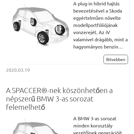
A plug-in hibrid hajtás
bevezetésével a Skoda
egyértelműen növelte
modellportfóliójának
vonzerejét. Az iV
valamivel drágább, mint a
hagyományos benzin…
Bővebben
2020.03.19
A SPACCER®-nek köszönhetően a
népszerű BMW 3-as sorozat
felemelhető
A BMW 3-as sorozat
minden korosztály
vezetőinek generációit