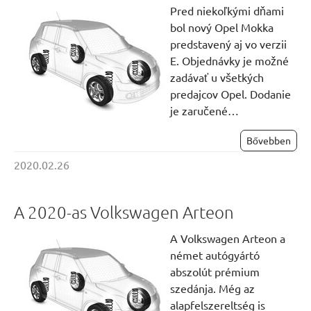
Pred niekoľkými dňami
bol nový Opel Mokka
predstavený aj vo verzii
E. Objednávky je možné
zadávať u všetkých
predajcov Opel. Dodanie
je zaručené…
Bővebben
2020.02.26
A 2020-as Volkswagen Arteon
A Volkswagen Arteon a
német autógyártó
abszolút prémium
szedánja. Még az
alapfelszereltség is