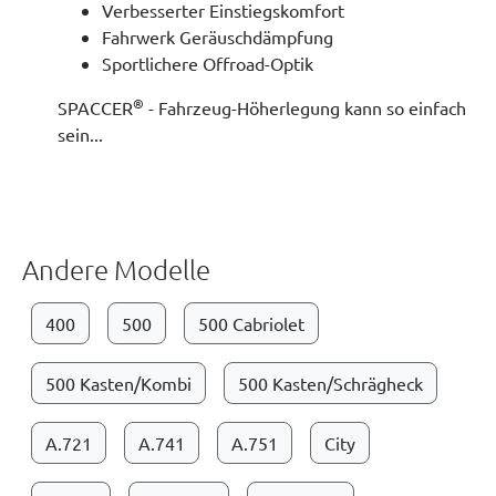
Verbesserter Einstiegskomfort
Fahrwerk Geräuschdämpfung
Sportlichere Offroad-Optik
®
SPACCER
- Fahrzeug-Höherlegung kann so einfach
sein...
Andere Modelle
400
500
500 Cabriolet
500 Kasten/Kombi
500 Kasten/Schrägheck
A.721
A.741
A.751
City