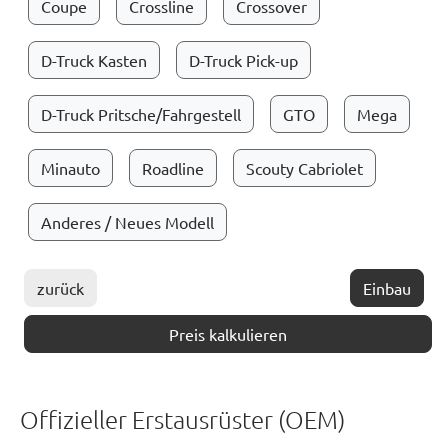
Coupe
Crossline
Crossover
D-Truck Kasten
D-Truck Pick-up
D-Truck Pritsche/Fahrgestell
GTO
Mega
Minauto
Roadline
Scouty Cabriolet
Anderes / Neues Modell
zurück
Einbau
Preis kalkulieren
Offizieller Erstausrüster (OEM)