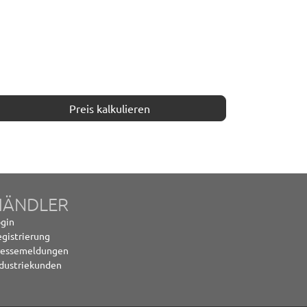
Preis kalkulieren
HÄNDLER
gin
gistrierung
ressemeldungen
dustriekunden