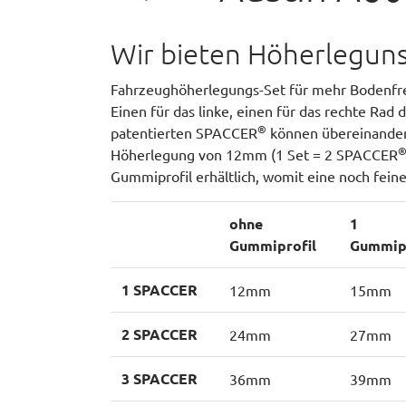
Wir bieten Höherlegunss
Fahrzeughöherlegungs-Set für mehr Bodenfre
Einen für das linke, einen für das rechte Rad
®
patentierten SPACCER
können übereinander 
Höherlegung von 12mm (1 Set = 2 SPACCER
Gummiprofil erhältlich, womit eine noch fein
ohne
1
Gummiprofil
Gummipr
1 SPACCER
12mm
15mm
2 SPACCER
24mm
27mm
3 SPACCER
36mm
39mm