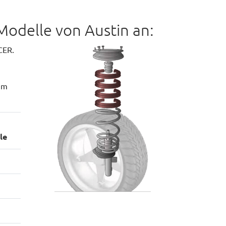
Modelle von Austin an:
CER.
mm
le