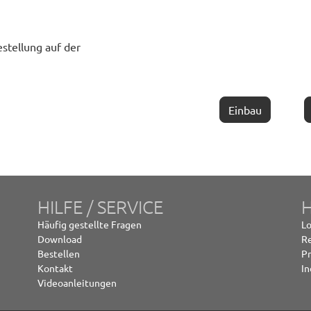
estellung auf der
Einbau
HILFE / SERVICE
Häufig gestellte Fragen
Lo
Download
Re
Bestellen
P
Kontakt
In
Videoanleitungen