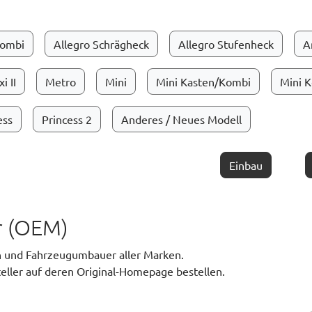
Kombi
Allegro Schrägheck
Allegro Stufenheck
A
i II
Metro
Mini
Mini Kasten/Kombi
Mini 
ess
Princess 2
Anderes / Neues Modell
Einbau
er (OEM)
en und Fahrzeugumbauer aller Marken.
eller auf deren Original-Homepage bestellen.