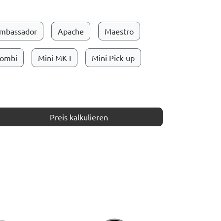
mbassador
Apache
Maestro
Kombi
Mini MK I
Mini Pick-up
Preis kalkulieren