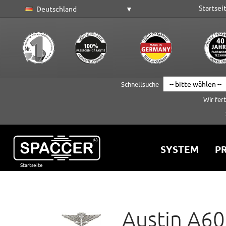
Startsei
Deutschland
Schnellsuche
Wir fer
SYSTEM
PR
Startseite
Zum Hauptinhalt springen
Austin A60