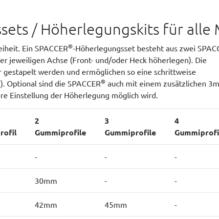
ets / Höherlegungskits für alle 
®
iheit. Ein SPACCER
-Höherlegungsset besteht aus zwei SPAC
 der jeweiligen Achse (Front- und/oder Heck höherlegen). Die
gestapelt werden und ermöglichen so eine schrittweise
®
®
). Optional sind die SPACCER
auch mit einem zusätzlichen 3
ere Einstellung der Höherlegung möglich wird.
2
3
4
ofil
Gummiprofile
Gummiprofile
Gummiprofi
-
-
-
30mm
-
-
42mm
45mm
-