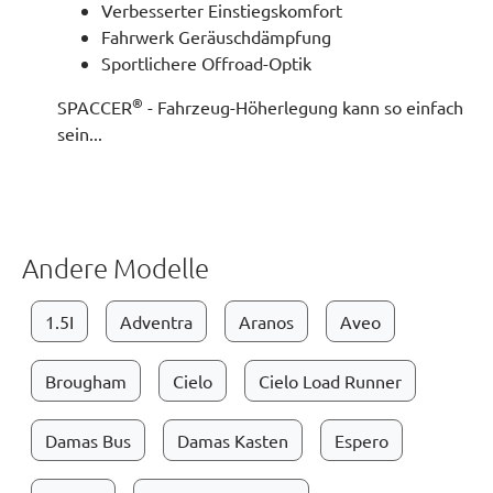
Verbesserter Einstiegskomfort
Fahrwerk Geräuschdämpfung
Sportlichere Offroad-Optik
®
SPACCER
- Fahrzeug-Höherlegung kann so einfach
sein...
Andere Modelle
1.5I
Adventra
Aranos
Aveo
Brougham
Cielo
Cielo Load Runner
Damas Bus
Damas Kasten
Espero