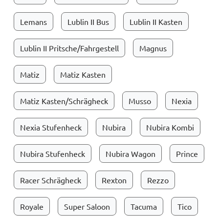
Lemans
Lublin II Bus
Lublin II Kasten
Lublin II Pritsche/Fahrgestell
Magnus
Matiz
Matiz Kasten
Matiz Kasten/Schrägheck
Musso
Nexia
Nexia Stufenheck
Nubira
Nubira Kombi
Nubira Stufenheck
Nubira Wagon
Prince
Racer Schrägheck
Rexton
Rezzo
Royale
Super Saloon
Tacuma
Tico