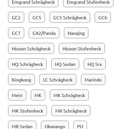
Emgrand Schrägheck
Emgrand Stufenheck
GC2
GC5
GC5 Schrägheck
GC6
GC7
GX2/Panda
Haoqing
Hisoon Schrägheck
Hisoon Stufenheck
HQ Schrägheck
HQ Sedan
HQ Srv
Kingkong
LC Schrägheck
Marindo
Meiri
MK
MK Schrägheck
MK Stufenheck
MR Schrägheck
MR Sedan
Okavango
PU