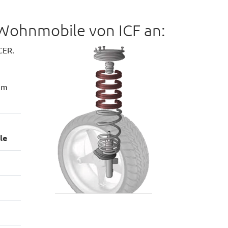
 Wohnmobile von ICF an:
CER.
mm
le