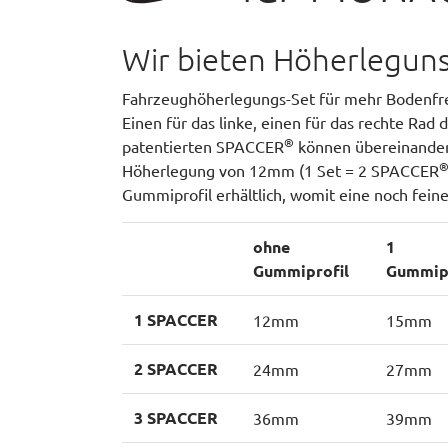
Wir bieten Höherleguns
Fahrzeughöherlegungs-Set für mehr Bodenfre
Einen für das linke, einen für das rechte Rad
®
patentierten SPACCER
können übereinander 
Höherlegung von 12mm (1 Set = 2 SPACCER
Gummiprofil erhältlich, womit eine noch fein
ohne
1
Gummiprofil
Gummipr
1 SPACCER
12mm
15mm
2 SPACCER
24mm
27mm
3 SPACCER
36mm
39mm