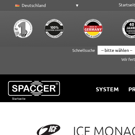
Startsei
Deutschland
Schnellsuche
Wir fer
SYSTEM
PR
Startseite
Zum Hauptinhalt springen
ICF MONA