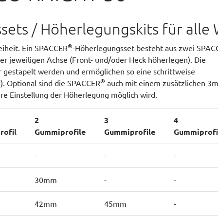
sets / Höherlegungskits für alle
®
iheit. Ein SPACCER
-Höherlegungsset besteht aus zwei SPAC
 der jeweiligen Achse (Front- und/oder Heck höherlegen). Die
gestapelt werden und ermöglichen so eine schrittweise
®
®
). Optional sind die SPACCER
auch mit einem zusätzlichen 3
ere Einstellung der Höherlegung möglich wird.
2
3
4
ofil
Gummiprofile
Gummiprofile
Gummiprofi
-
-
-
30mm
-
-
42mm
45mm
-