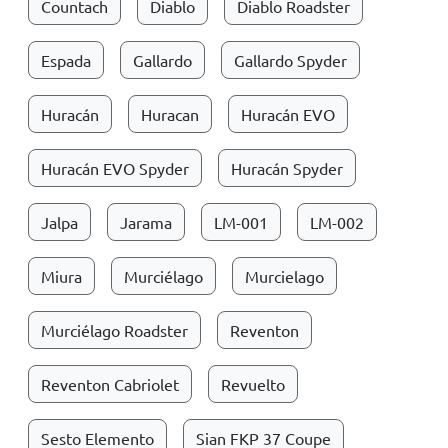
Countach
Diablo
Diablo Roadster
Espada
Gallardo
Gallardo Spyder
Huracán
Huracan
Huracán EVO
Huracán EVO Spyder
Huracán Spyder
Jalpa
Jarama
LM-001
LM-002
Miura
Murciélago
Murcielago
Murciélago Roadster
Reventon
Reventon Cabriolet
Revuelto
Sesto Elemento
Sian FKP 37 Coupe