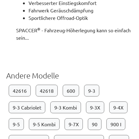
Verbesserter Einstiegskomfort
Fahrwerk Geräuschdämpfung
Sportlichere Offroad-Optik
®
SPACCER
- Fahrzeug-Höherlegung kann so einfach
sein...
Andere Modelle
42616
42618
600
9-3
9-3 Cabriolet
9-3 Kombi
9-3X
9-4X
9-5
9-5 Kombi
9-7X
90
900 I